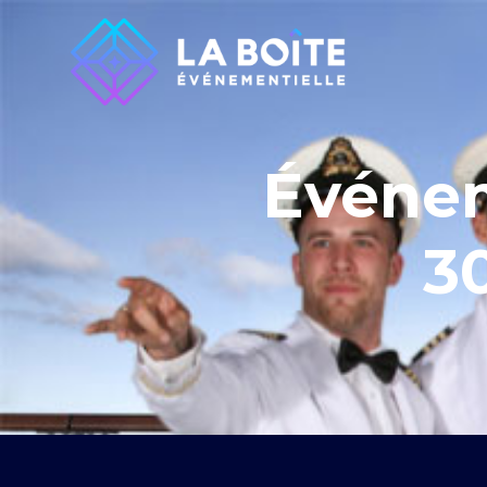
Événem
3