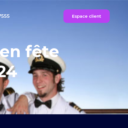
7555
Espace client
en fête
24