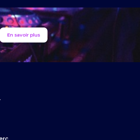
En savoir plus
4
erc