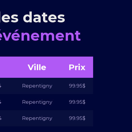
les dates
 événement
Ville
Prix
4
Repentigny
99.95$
4
Repentigny
99.95$
4
Repentigny
99.95$