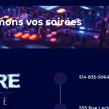
mons vos soirées
514 835-506
555 Rue Lecl