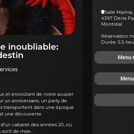
Salle Marina,
4397 Denis Pa
Montréal
Réservation 
Durée: 5.5 he
e inoubliable:
destin
Menu 
services
Menu
eux et envoûtant de notre souper
r un anniversaire, un party de
ous transportent dans une époque
st une découverte.
e d’un cabaret des années 20, où
s sont de mise.