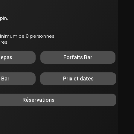
pin,
minimum de 8 personnes
ures
repas
Forfaits Bar
 Bar
Prix et dates
Réservations