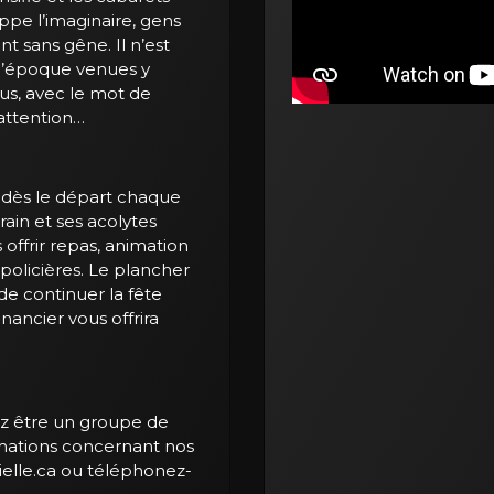
appe l’imaginaire, gens
nt sans gêne. Il n’est
e l’époque venues y
ous, avec le mot de
’attention…
 dès le départ chaque
rain et ses acolytes
 offrir repas, animation
olicières. Le plancher
e continuer la fête
nancier vous offrira
ez être un groupe de
mations concernant nos
elle.ca
ou téléphonez-