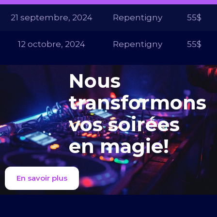
21 septembre, 2024
Repentigny
55$
12 octobre, 2024
Repentigny
55$
Nous
transformons
vos soirées
en magie!
En savoir plus