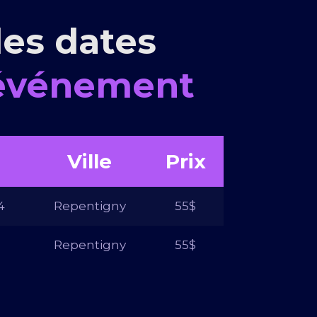
les dates
 événement
Ville
Prix
4
Repentigny
55$
Repentigny
55$