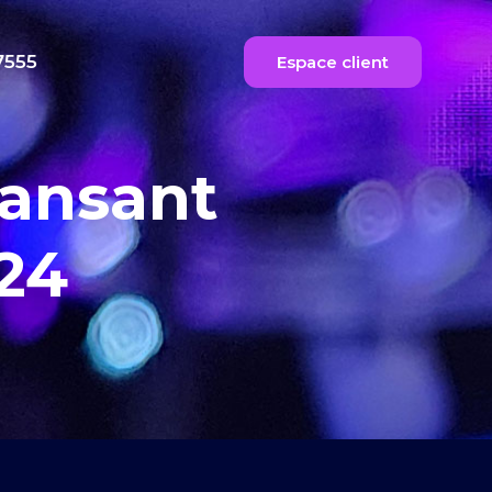
7555
Espace client
ansant
24