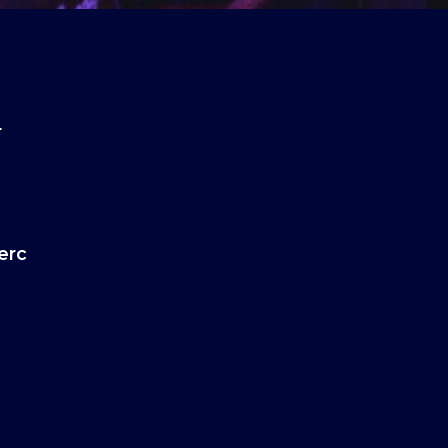
4
erc